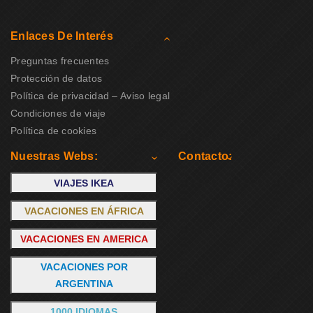
Enlaces De Interés
Preguntas frecuentes
Protección de datos
Política de privacidad – Aviso legal
Condiciones de viaje
Política de cookies
Nuestras Webs:
Contacto:
VIAJES IKEA
VACACIONES EN ÁFRICA
VACACIONES EN AMERICA
VACACIONES POR
ARGENTINA
1000 IDIOMAS