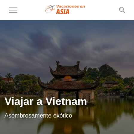
Cambiar
al
modo
de
navegación
Viajar a Vietnam
Asombrosamente exótico