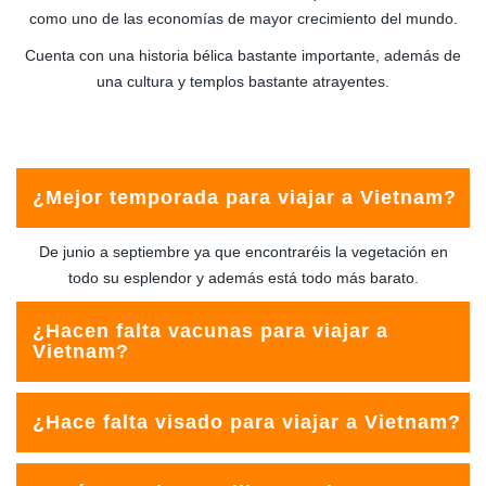
como uno de las economías de mayor crecimiento del mundo.
Cuenta con una historia bélica bastante importante, además de
una cultura y templos bastante atrayentes.
¿Mejor temporada para viajar a Vietnam?
De junio a septiembre ya que encontraréis la vegetación en
todo su esplendor y además está todo más barato.
¿Hacen falta vacunas para viajar a
Vietnam?
Obligatoria:
Ninguna si se llega directamente desde
¿Hace falta visado para viajar a Vietnam?
España. Fiebre amarilla si se llega de un país endémico.
Se necesita visado para una estancia superior a 15 días o