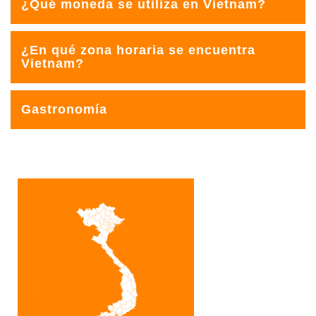
¿Qué moneda se utiliza en Vietnam?
para personas que hagan una entrada múltiple.
Dong Vietnamita (VND) 1€ = 26443,88 dong.
¿En qué zona horaria se encuentra
Vietnam?
GMT+7 o sea Madrid + 5 en verano y Madrid + 6 en
Gastronomía
invierno.
Plato principal
Pho
: sopa de fideos.
Won Ton
: empanadillas de carne.
Bánh Cuốn
: se trata de un rollito que está hecho con
harina de arroz y relleno de carne de cerdo picada con
cebollas y setas.
Bebida
Café con huevo:
café típico con huevo.
Postre