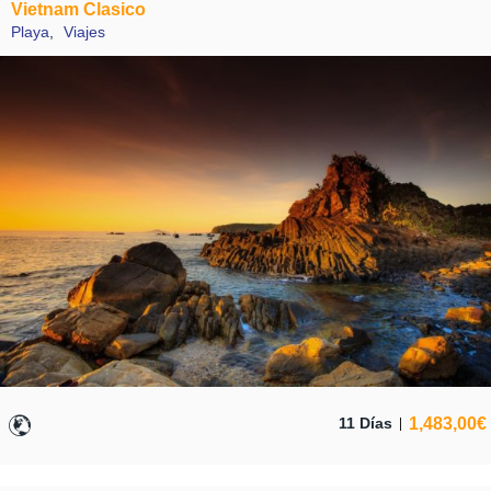
Vietnam Clasico
Playa
,
Viajes
1,483,00
€
11 Días