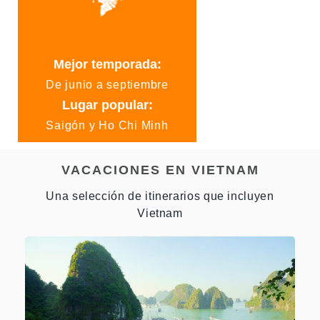
Chè
: sopa dulce o budín.
Mejor temporada:
De junio a septiembre
Lugar popular:
Saigón y Ho Chi Minh
Pho
VACACIONES EN VIETNAM
Una selección de itinerarios que incluyen
Vietnam
Won Ton