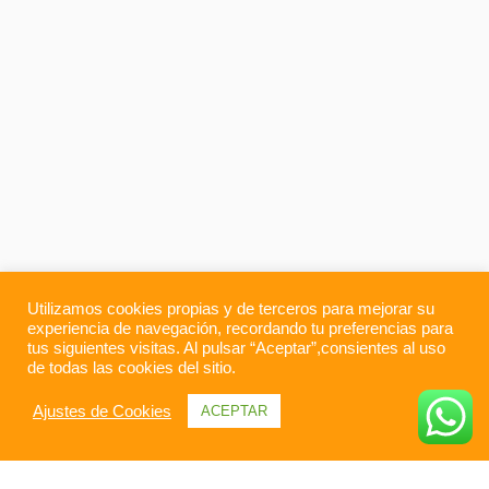
Utilizamos cookies propias y de terceros para mejorar su
experiencia de navegación, recordando tu preferencias para
tus siguientes visitas. Al pulsar “Aceptar”,consientes al uso
de todas las cookies del sitio.
Ajustes de Cookies
ACEPTAR
Información general
Itinerario