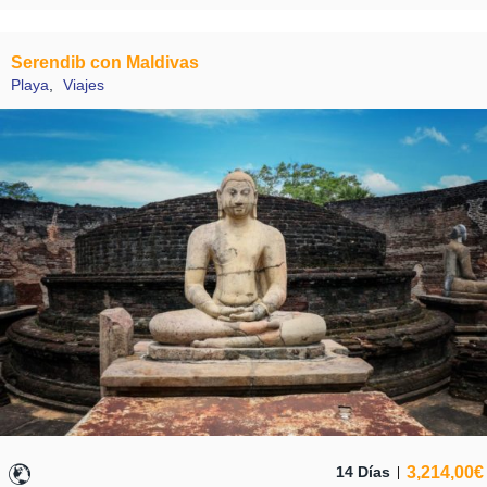
Serendib con Maldivas
Playa
,
Viajes
3,214,00
€
14 Días