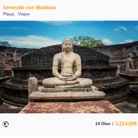
Serendib con Maldivas
Playa
,
Viajes
3,214,00
€
14 Días