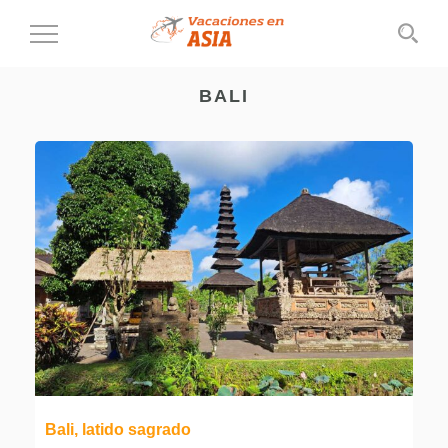
Cambiar
al
modo
BALI
de
navegación
Bali, latido sagrado