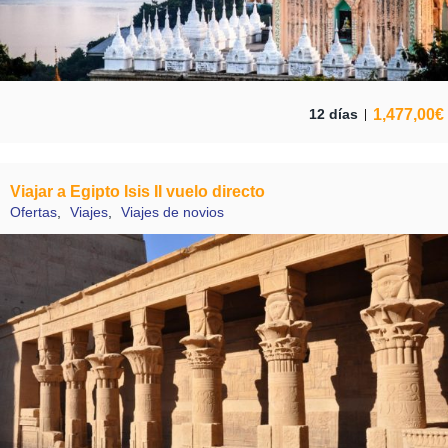
1,477,00
€
12 días
Viajar a Egipto Isis II vuelo directo
Ofertas
,
Viajes
,
Viajes de novios