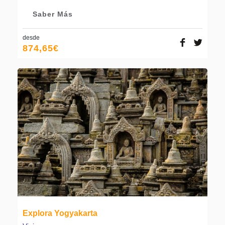
Saber Más
desde
874,65
€
Explora Yogyakarta