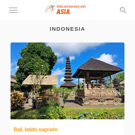
Cambiar
al
modo
INDONESIA
de
navegación
Bali, latido sagrado