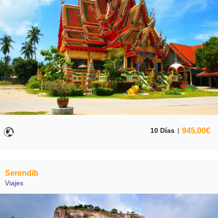
945,00
€
10 Días
Serendib
Viajes