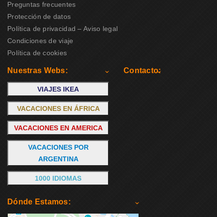
Preguntas frecuentes
Protección de datos
Política de privacidad – Aviso legal
Condiciones de viaje
Política de cookies
Nuestras Webs:
Contacto:
VIAJES IKEA
VACACIONES EN ÁFRICA
VACACIONES EN AMERICA
VACACIONES POR
ARGENTINA
1000 IDIOMAS
Dónde Estamos: