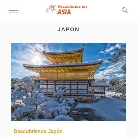
Cambiar
al
modo
JAPON
de
navegación
Descubriendo Japón