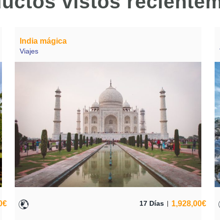
uctos vistos reciente
India mágica
Viajes
0
€
1,928,00
€
17 Días