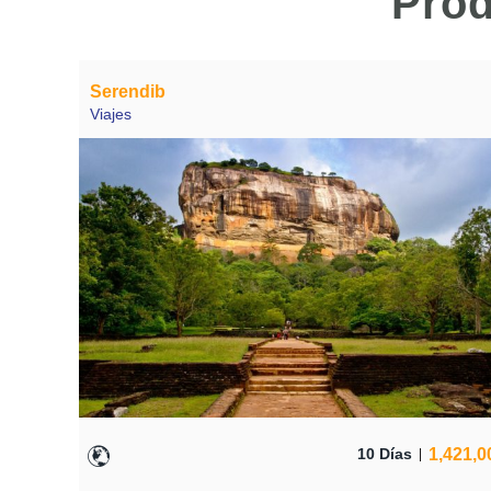
Prod
Serendib
Viajes
1,421,0
10 Días