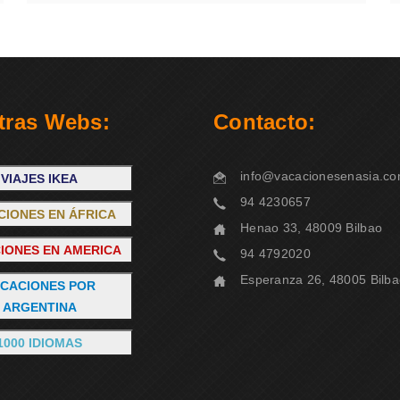
tras Webs:
Contacto:
info@vacacionesenasia.c
VIAJES IKEA
94 4230657
CIONES EN ÁFRICA
Henao 33, 48009 Bilbao
IONES EN AMERICA
94 4792020
Esperanza 26, 48005 Bilb
CACIONES POR
ARGENTINA
1000 IDIOMAS