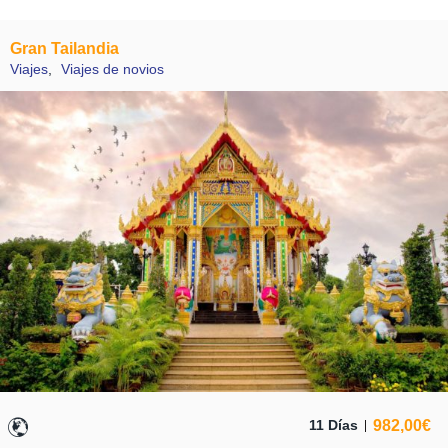
Gran Tailandia
Viajes
,
Viajes de novios
982,00
€
11 Días