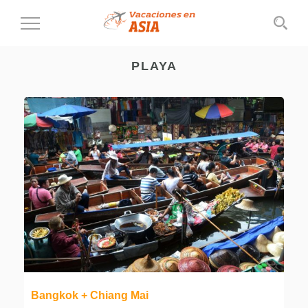
Cambiar
al
modo
PLAYA
de
navegación
Bangkok + Chiang Mai