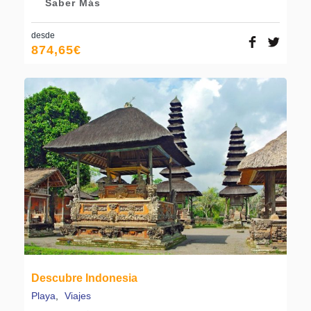
Saber Más
desde
874,65
€
Descubre Indonesia
Playa
,
Viajes