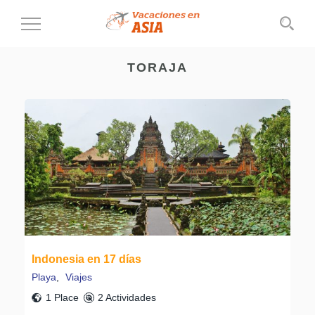
Cambiar
al
modo
TORAJA
de
navegación
Indonesia en 17 días
Playa
,
Viajes
1 Place
2 Actividades