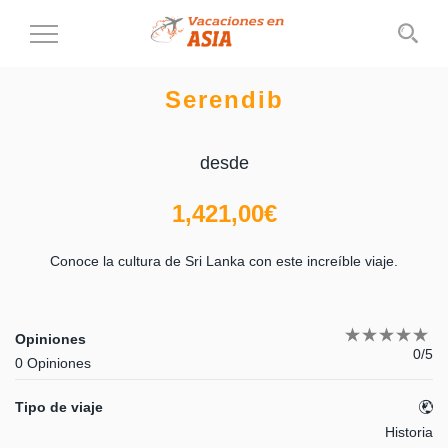
Cambiar
al
modo
Serendib
de
navegación
desde
1,421,00
€
Conoce la cultura de Sri Lanka con este increíble viaje.
Opiniones
0/5
0 Opiniones
Tipo de viaje
Historia