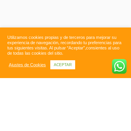
Utilizamos cookies propias y de terceros para mejorar su
experiencia de navegación, recordando tu preferencias para
tus siguientes visitas. Al pulsar “Aceptar”,consientes al uso
de todas las cookies del sitio.
Ajustes de Cookies
ACEPTAR
Información general
Itinerario
Galería
Todo sobre Serendib.