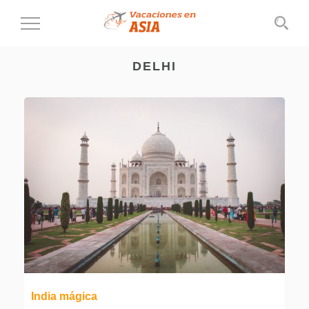
Cambiar
al
modo
DELHI
de
navegación
India mágica