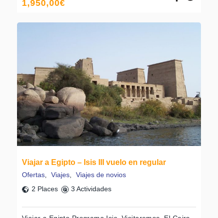
1,950,00
€
Viajar a Egipto – Isis III vuelo en regular
Ofertas
,
Viajes
,
Viajes de novios
2 Places
3 Actividades