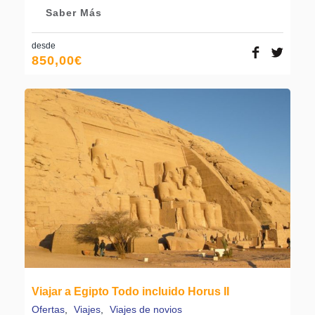
Saber Más
desde
850,00
€
Viajar a Egipto Todo incluido Horus II
Ofertas
,
Viajes
,
Viajes de novios