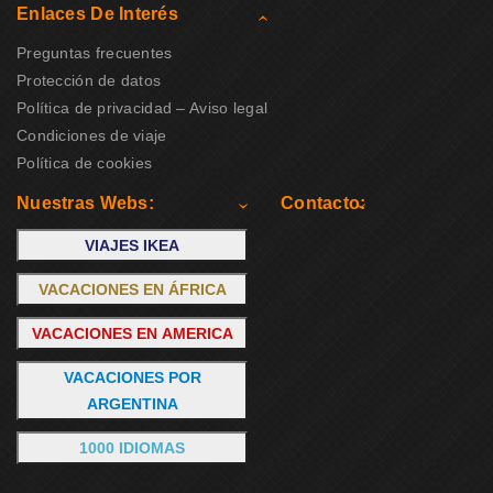
Enlaces De Interés
Preguntas frecuentes
Protección de datos
Política de privacidad – Aviso legal
Condiciones de viaje
Política de cookies
Nuestras Webs:
Contacto:
VIAJES IKEA
VACACIONES EN ÁFRICA
VACACIONES EN AMERICA
VACACIONES POR
ARGENTINA
1000 IDIOMAS