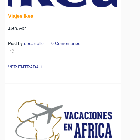
Viajes Ikea
16th, Abr
Post by
desarrollo
0 Comentarios
Share
VER ENTRADA
Tweet