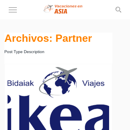
Cambiar
al
modo
de
Archivos:
Partner
navegación
Post Type Description