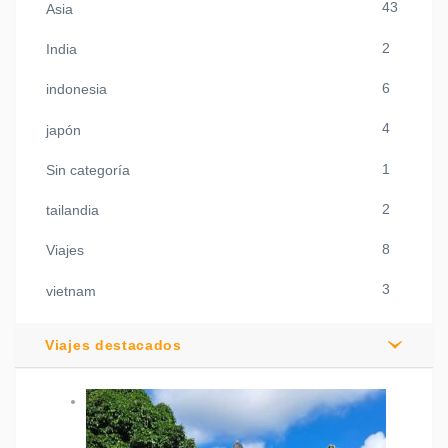
43
Asia
2
India
6
indonesia
4
japón
1
Sin categoría
2
tailandia
8
Viajes
3
vietnam
Viajes destacados