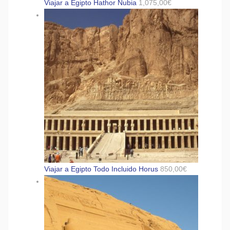
Viajar a Egipto Hathor Nubia
1,075,00
€
Viajar a Egipto Todo Incluido Horus
850,00
€