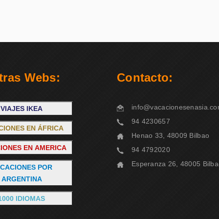
tras Webs:
Contacto:
info@vacacionesenasia.c
VIAJES IKEA
94 4230657
CIONES EN ÁFRICA
Henao 33, 48009 Bilbao
IONES EN AMERICA
94 4792020
Esperanza 26, 48005 Bilb
CACIONES POR
ARGENTINA
1000 IDIOMAS