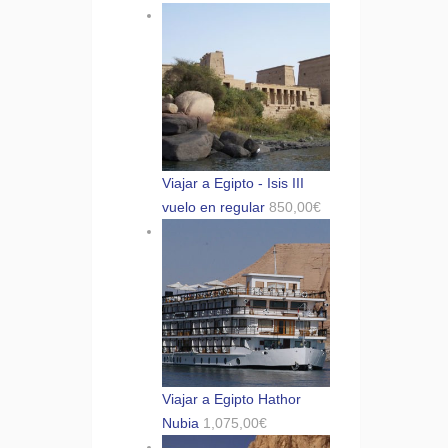
Viajar a Egipto - Isis III
vuelo en regular
850,00
€
Viajar a Egipto Hathor
Nubia
1,075,00
€