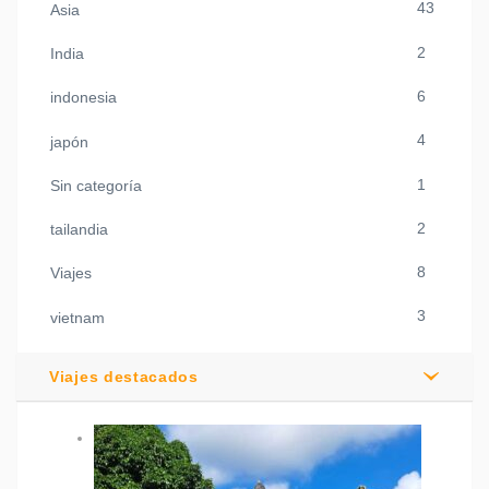
43
Asia
2
India
6
indonesia
4
japón
1
Sin categoría
2
tailandia
8
Viajes
3
vietnam
Viajes destacados