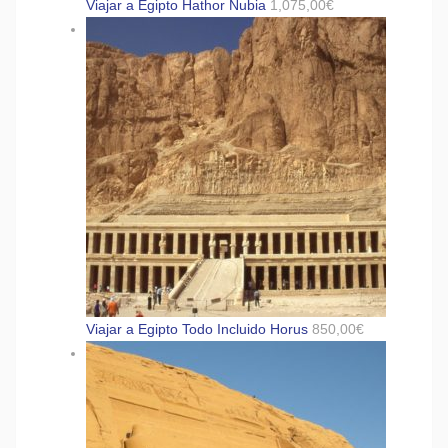
Viajar a Egipto Hathor Nubia
1,075,00
€
Viajar a Egipto Todo Incluido Horus
850,00
€