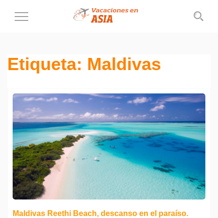
Cambiar
al
modo
de
Etiqueta:
Maldivas
navegación
Maldivas Reethi Beach, descanso en el paraíso.