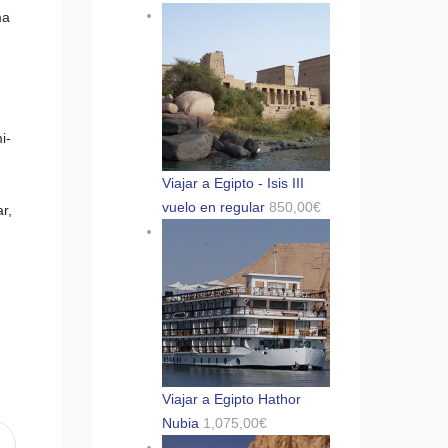
ma
i-
Viajar a Egipto - Isis III
vuelo en regular
850,00
€
r,
Viajar a Egipto Hathor
Nubia
1,075,00
€