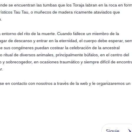
donde se encuentran las tumbas que los Toraja labran en la roca en for
rísticos Tau Tau, o muñecos de madera ricamente ataviados que
n.
a entorno del rito de la muerte. Cuando fallece un miembro de la
lugar de descanso y entrar en la eternidad, el cuerpo debe esperar, sem
ue sus congéneres puedan costear la celebración de la ancestral
o ritual de diversos animales, principalmente búfalos, en el centro del
 y sobrecogedor, en ocasiones traumático y siempre difícil de encontra
r.
se en contacto con nosotros a través de la web y le organizaremos un
Siguiente