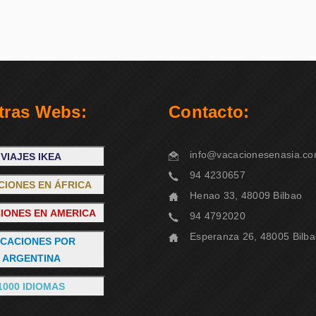
tras Webs:
Contacto:
info@vacacionesenasia.c
VIAJES IKEA
94 4230657
CIONES EN ÁFRICA
Henao 33, 48009 Bilbao
IONES EN AMERICA
94 4792020
Esperanza 26, 48005 Bilb
CACIONES POR
ARGENTINA
1000 IDIOMAS