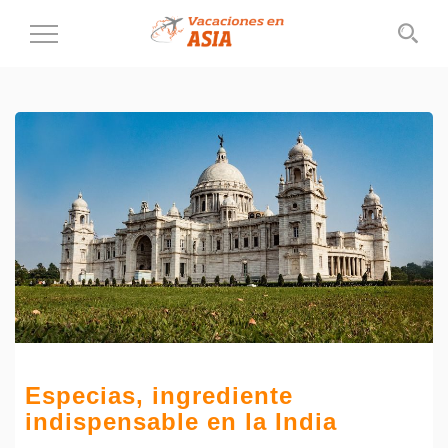
Cambiar
al
modo
de
navegación
Especias, ingrediente
indispensable en la India