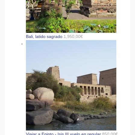
Bali, latido sagrado
1,950,00
€
Viajar a Egipto - Isis III vuelo en regular
850,00
€