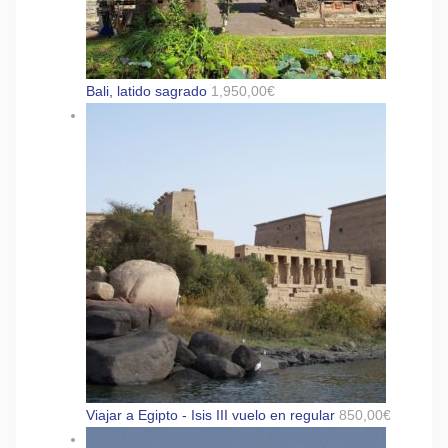
Bali, latido sagrado
1,950,00
€
Viajar a Egipto - Isis III vuelo en regular
850,00
€